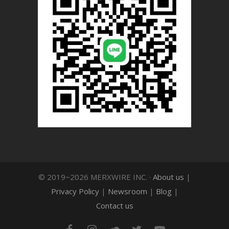
© 2019~2026 MERXWIRE INC. ·
About us
|
Privacy Policy
|
Newsroom
|
Blog
|
Contact us