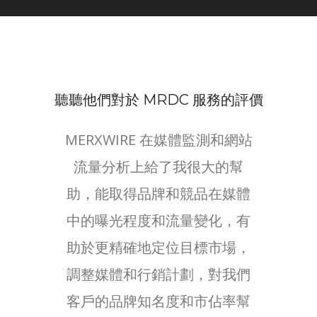
聽聽他們對於 MRDC 服務的評價
MERXWIRE 在媒體監測和網站
以前
流量分析上給了我很大的幫
不知
助，能取得品牌和競品在媒體
了 M
中的曝光程度和流量變化，有
和他
助於更精確地定位目標市場，
鬆地
調整媒體和行銷計劃，對我們
群的
客戶的品牌知名度和市佔率幫
合