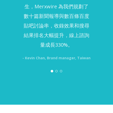
生，Merxwire 為我們規劃了
rele
數十篇新聞報導與數百條百度
and
貼吧討論串，收錄效果和搜尋
work
結果排名大幅提升，線上諮詢
in
量成長330%。
expo
- Kevin Chan, Brand manager, Taiwan
- Shar