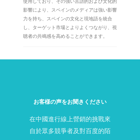
使用しており、その強い言語的および文化的
影響により、スペインのメディアは強い影響
力を持ち、スペインの文化と現地語を統合
し、ターゲット市場とよりよくつながり、視
聴者の共鳴感を高めることができます。
お客様の声をお聞きください
在中國進行線上營銷的挑戰來
自於眾多競爭者及對百度的陌
pu