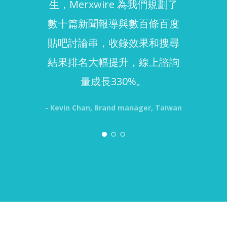
生，Merxwire 為我們規劃了
rele
數十篇新聞報導與數百條百度
and
貼吧討論串，收錄效果和搜尋
work
結果排名大幅提升，線上諮詢
in
量成長330%。
expo
- Kevin Chan, Brand manager, Taiwan
- Shar