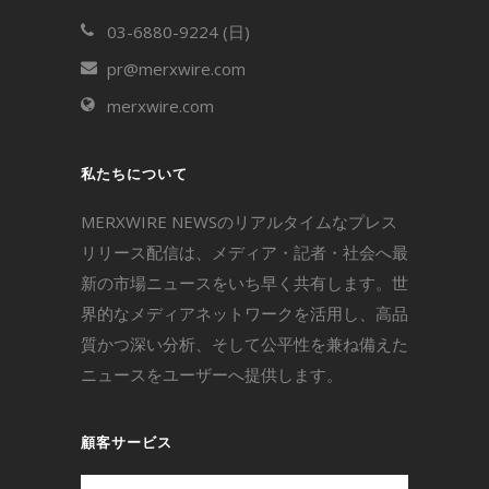
03-6880-9224 (日)
pr@merxwire.com
merxwire.com
私たちについて
MERXWIRE NEWSのリアルタイムなプレス
リリース配信は、メディア・記者・社会へ最
新の市場ニュースをいち早く共有します。世
界的なメディアネットワークを活用し、高品
質かつ深い分析、そして公平性を兼ね備えた
ニュースをユーザーへ提供します。
顧客サービス