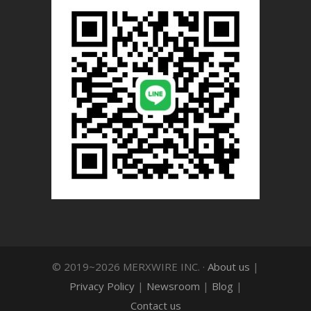
© 2019~2026 MERXWIRE INC. ·
About us
|
Privacy Policy
|
Newsroom
|
Blog
|
Contact us