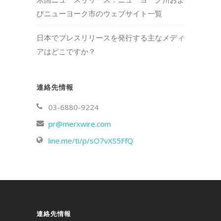
びニューヨーク市のウェブサイト一覧
日本でプレスリリースを発行する主なメディ
アはどこですか？
連絡先情報
03-6880-9224
pr@merxwire.com
line.me/ti/p/sO7vXS5FfQ
連絡先情報