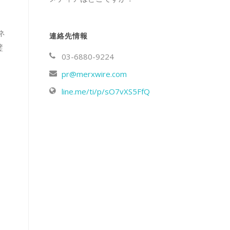
ネ
連絡先情報
璧
03-6880-9224
pr@merxwire.com
line.me/ti/p/sO7vXS5FfQ